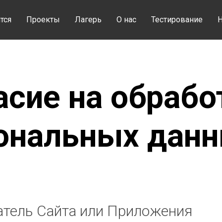
тся
Проекты
Лагерь
О нас
Тестирование
Н
асие на обрабо
ональных данн
атель Сайта или Приложения