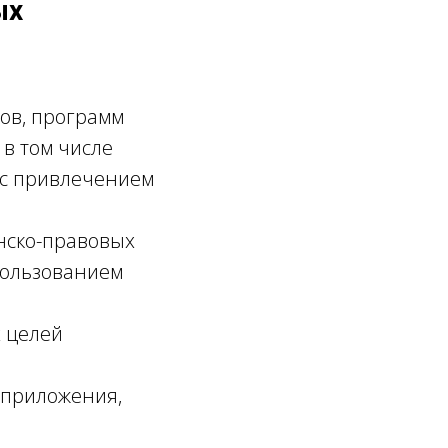
ых
тов, программ
в том числе
 с привлечением
нско-правовых
пользованием
х целей
 приложения,