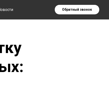
овости
Обратный звонок
тку
ых: