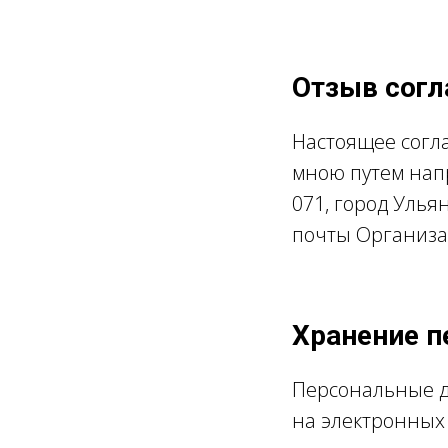
Отзыв согл
Настоящее согл
мною путем нап
071, город Ульян
почты Организ
Хранение 
Персональные д
на электронных