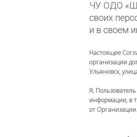
ЧУ ОДО «Шк
своих перс
и в своем и
Настоящее Согл
организации доп
Ульяновск, улиц
Я, Пользовател
информации, в т
от Организации