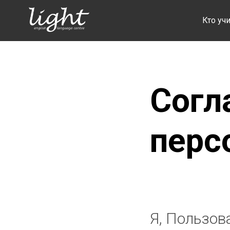
Кто учи
Согл
перс
Я, Пользов