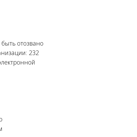
 быть отозвано
анизации: 232
 электронной
о
м