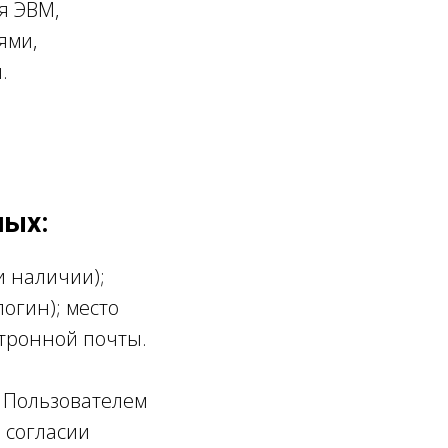
я ЭВМ,
ями,
.
ных:
и наличии);
огин); место
ктронной почты.
 Пользователем
 согласии