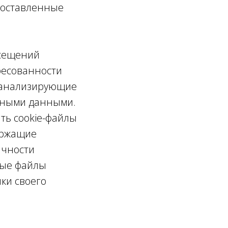
доставленные
осещений
ересованности
 анализирующие
ьными данными.
ть cookie-файлы
ержащие
ичности
ные файлы
йки своего