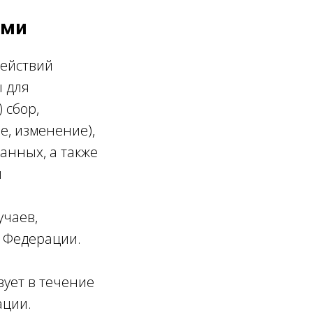
ыми
действий
 для
 сбор,
е, изменение),
анных, а также
м
учаев,
 Федерации.
ует в течение
ации.