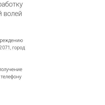
работку
й волей
учреждению
 071, город
 получение
 телефону